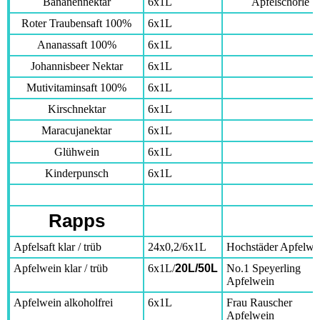
Bananennektar
6x1L
Apfelschorle
Roter Traubensaft 100%
6x1L
Ananassaft 100%
6x1L
Johannisbeer Nektar
6x1L
Mutivitaminsaft 100%
6x1L
Kirschnektar
6x1L
Maracujanektar
6x1L
Glühwein
6x1L
Kinderpunsch
6x1L
Rapps
Apfelsaft klar / trüb
24x0,2/6x1L
Hochstäder Apfelwe
Apfelwein klar / trüb
6x1L/
20L/50L
No.1 Speyerling
Apfelwein
Apfelwein alkoholfrei
6x1L
Frau Rauscher
Apfelwein