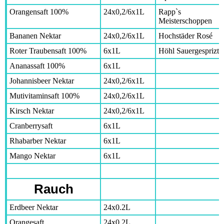
Orangensaft 100%
24x0,2/6x1L
Rapp`s
Meisterschoppen
Bananen Nektar
24x0,2/6x1L
Hochstäder Rosé
Roter Traubensaft 100%
6x1L
Höhl Sauergesprizte
Ananassaft 100%
6x1L
Johannisbeer Nektar
24x0,2/6x1L
Mutivitaminsaft 100%
24x0,2/6x1L
Kirsch Nektar
24x0,2/6x1L
Cranberrysaft
6x1L
Rhabarber Nektar
6x1L
Mango Nektar
6x1L
Rauch
Erdbeer Nektar
24x0.2L
Orangesaft
24x0.2L